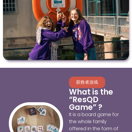
获救者游戏
What is the
“ResQD
Game” ?
It is a board game for
the whole family
offered in the form of