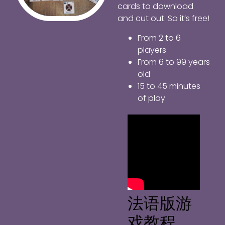
cards to download
and cut out.
So it’s free!
From 2 to 6
players
From 6 to 99 years
old
15 to 45 minutes
of play
法语版游
戏教程