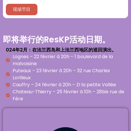
现场节目
即将举行的ResKP活动日期。
024年2月：在法兰西岛和上法兰西地区的巡回演出。
Lognes – 22 février à 20h – 1 boulevard de la
malvoisine
Puteaux – 23 février à 20h – 32 rue Charles
Lorilleux
Cauffry – 24 février à 20h – ZI la petite Vallée
Chateau-Thierry – 25 février à 10h – 28bis rue de
Fère